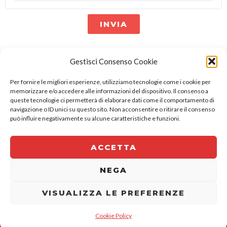
a
garantire
INVIA
che
Alternative:
tu
sia
Gestisci Consenso Cookie
umano.
Sede legale:
Via Sarfatti 3
Inserisci
20136 Milano
Per fornire le migliori esperienze, utilizziamo tecnologie come i cookie per
i
memorizzare e/o accedere alle informazioni del dispositivo. Il consenso a
Sede operativa:
Via Puccini, 81
queste tecnologie ci permetterà di elaborare dati come il comportamento di
caratteri
20059 Casarile MI
navigazione o ID unici su questo sito. Non acconsentire o ritirare il consenso
richiesti.
Privacy Policy
può influire negativamente su alcune caratteristiche e funzioni.
Cookie Policy
info@biochim.it
· 02.900.962.05
ACCETTA
pec:
biochim@legalmail.it
rea:
MI484375
NEGA
VISUALIZZA LE PREFERENZE
L
i
Cookie Policy
n