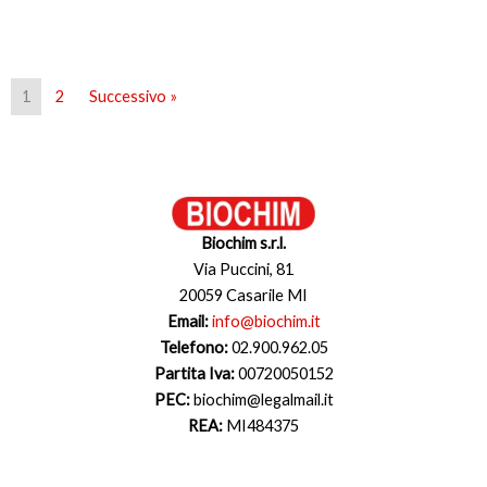
1
2
Successivo »
Biochim s.r.l.
Via Puccini, 81
20059 Casarile MI
Email:
info@biochim.it
Telefono:
02.900.962.05
Partita Iva:
00720050152
PEC:
biochim@legalmail.it
REA:
MI484375