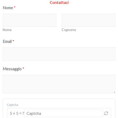
Contattaci
Nome
*
Nome
Cognome
Email
*
Messaggio
*
Questo
Captcha
CAPTCHA
5 + 5 = ?
aiuta